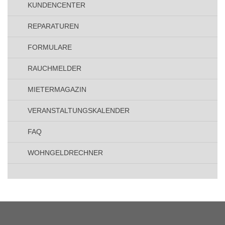
n
KUNDENCENTER
,
N
REPARATUREN
a
FORMULARE
v
i
RAUCHMELDER
g
MIETERMAGAZIN
a
t
VERANSTALTUNGSKALENDER
i
FAQ
o
n
WOHNGELDRECHNER