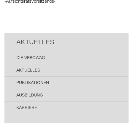
-Aufsichtsratsvorsitzende-
Beitrags
Navigation
AKTUELLES
DIE VEBOWAG
AKTUELLES
PUBLIKATIONEN
AUSBILDUNG
KARRIERE